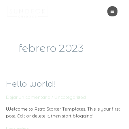
Ir
MAI
al
MEN
contenido
febrero 2023
Hello world!
Hello
world!
Dejar un comentario
/
Uncategorized
Welcome to Astra Starter Templates. This is your first
post. Edit or delete it, then start blogging!